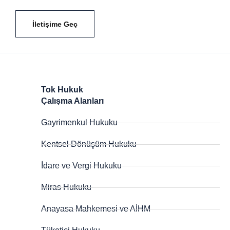
İletişime Geç
Tok Hukuk
Çalışma Alanları
Gayrimenkul Hukuku
Kentsel Dönüşüm Hukuku
İdare ve Vergi Hukuku
Miras Hukuku
Anayasa Mahkemesi ve AİHM