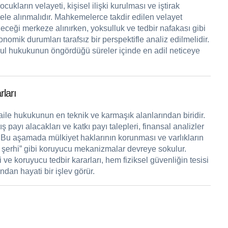
ukların velayeti, kişisel ilişki kurulması ve iştirak
le ele alınmalıdır. Mahkemelerce takdir edilen velayet
eceği merkeze alınırken, yoksulluk ve tedbir nafakası gibi
nomik durumları tarafsız bir perspektifle analiz edilmelidir.
sul hukukunun öngördüğü süreler içinde en adil neticeye
rları
, aile hukukunun en teknik ve karmaşık alanlarından biridir.
ş payı alacakları ve katkı payı talepleri, finansal analizler
 Bu aşamada mülkiyet haklarının korunması ve varlıkların
 şerhi” gibi koruyucu mekanizmalar devreye sokulur.
e koruyucu tedbir kararları, hem fiziksel güvenliğin tesisi
dan hayati bir işlev görür.