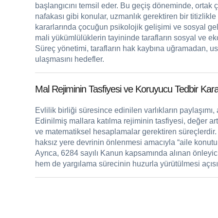
başlangıcını temsil eder. Bu geçiş döneminde, ortak çoc
nafakası gibi konular, uzmanlık gerektiren bir titizlik
kararlarında çocuğun psikolojik gelişimi ve sosyal gel
mali yükümlülüklerin tayininde tarafların sosyal ve eko
Süreç yönetimi, tarafların hak kaybına uğramadan, u
ulaşmasını hedefler.
Mal Rejiminin Tasfiyesi ve Koruyucu Tedbir Kara
Evlilik birliği süresince edinilen varlıkların paylaşımı
Edinilmiş mallara katılma rejiminin tasfiyesi, değer artı
ve matematiksel hesaplamalar gerektiren süreçlerdir.
haksız yere devrinin önlenmesi amacıyla “aile konutu
Ayrıca, 6284 sayılı Kanun kapsamında alınan önleyici v
hem de yargılama sürecinin huzurla yürütülmesi açısın