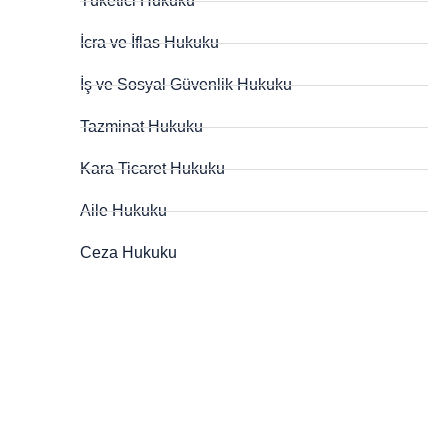
Tüketici Hukuku
İcra ve İflas Hukuku
İş ve Sosyal Güvenlik Hukuku
Tazminat Hukuku
Kara Ticaret Hukuku
Aile Hukuku
Ceza Hukuku