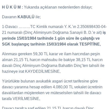
H Ü K Ü M :
Yukarıda açıklanan nedenlerden dolayı;
Davanın
KABULÜ
ile;
1-Davacı ………TC Kimlik numaralı Y. K.’ın 2.350698430-04-
21 numaralı (Dinç Aliminyum Doğrama Sanayii B. D.’e ait)
iş
yerinde 15/03/1984 tarihinde 1 gün süre ile çalıştığı ve
SGK başlangıç tarihinin 15/03/1984 olarak
TESPİTİNE,
Alınması gereken 59,30 TL karar ve ilam harcından peşin
alınan 21,15 TL harcın mahsubu ile bakiye 38,15 TL harcın
davalı Dinç Aliminyum Doğrama Bahattin Dinç’ten tahsili ile
hazineye irat KAYDEDİLMESİNE,
Yürürlükte bulunan avukatlık asgari ücret tarifesine göre
davacı yararına hesap edilen 4.080,00 TL vekalet ücretinin
davalılardan müştereken ve müteselsilen tahsili ile davacı
tarafa VERİLMESİNE,
Davacı tarafça sarf edilen 21,15 TL harcın davalı Dinç