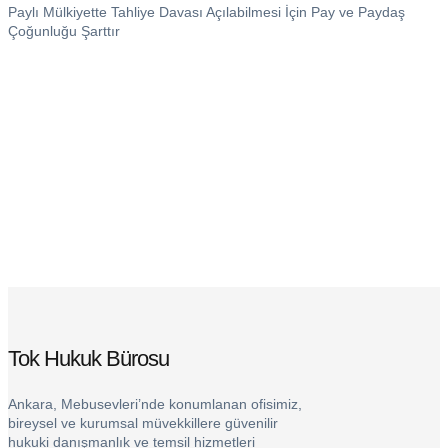
Paylı Mülkiyette Tahliye Davası Açılabilmesi İçin Pay ve Paydaş
Çoğunluğu Şarttır
M
,
Ö
Tok Hukuk Bürosu
Ankara, Mebusevleri’nde konumlanan ofisimiz,
bireysel ve kurumsal müvekkillere güvenilir
hukuki danışmanlık ve temsil hizmetleri