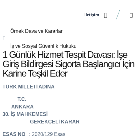
İletişim
Çalışma Alanlar
Hukuki Gün
Örnek Dava ve Kararlar
,
İş ve Sosyal Güvenlik Hukuku
1 Günlük Hizmet Tespit Davası: İşe
Giriş Bildirgesi Sigorta Başlangıcı İçin
Karine Teşkil Eder
TÜRK MİLLETİ ADINA
T.C.
ANKARA
30. İŞ MAHKEMESİ
GEREKÇELİ KARAR
ESAS NO :
2020/129 Esas