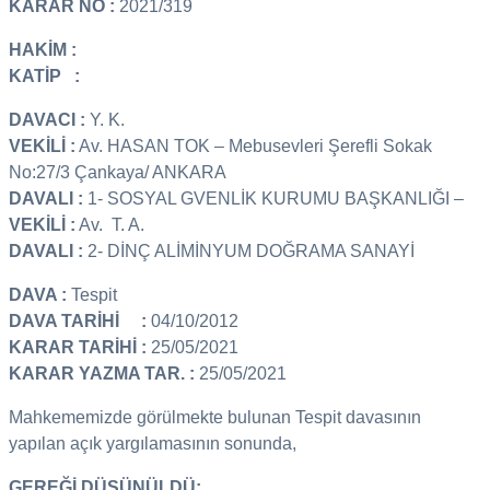
KARAR NO :
2021/319
HAKİM :
KATİP :
DAVACI :
Y. K.
VEKİLİ :
Av. HASAN TOK – Mebusevleri Şerefli Sokak
No:27/3 Çankaya/ ANKARA
DAVALI :
1- SOSYAL GVENLİK KURUMU BAŞKANLIĞI –
VEKİLİ :
Av. T. A.
DAVALI :
2- DİNÇ ALİMİNYUM DOĞRAMA SANAYİ
DAVA :
Tespit
DAVA TARİHİ :
04/10/2012
KARAR TARİHİ :
25/05/2021
KARAR YAZMA TAR. :
25/05/2021
Mahkememizde görülmekte bulunan Tespit davasının
yapılan açık yargılamasının sonunda,
GEREĞİ DÜŞÜNÜLDÜ: