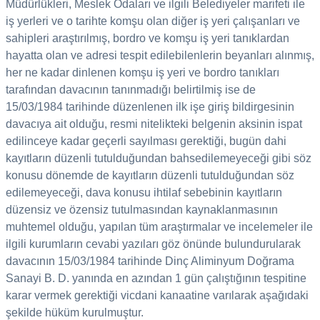
Müdürlükleri, Meslek Odaları ve ilgili Belediyeler marifeti ile
iş yerleri ve o tarihte komşu olan diğer iş yeri çalışanları ve
sahipleri araştırılmış, bordro ve komşu iş yeri tanıklardan
hayatta olan ve adresi tespit edilebilenlerin beyanları alınmış,
her ne kadar dinlenen komşu iş yeri ve bordro tanıkları
tarafından davacının tanınmadığı belirtilmiş ise de
15/03/1984 tarihinde düzenlenen ilk işe giriş bildirgesinin
davacıya ait olduğu, resmi nitelikteki belgenin aksinin ispat
edilinceye kadar geçerli sayılması gerektiği, bugün dahi
kayıtların düzenli tutulduğundan bahsedilemeyeceği gibi söz
konusu dönemde de kayıtların düzenli tutulduğundan söz
edilemeyeceği, dava konusu ihtilaf sebebinin kayıtların
düzensiz ve özensiz tutulmasından kaynaklanmasının
muhtemel olduğu, yapılan tüm araştırmalar ve incelemeler ile
ilgili kurumların cevabi yazıları göz önünde bulundurularak
davacının 15/03/1984 tarihinde Dinç Aliminyum Doğrama
Sanayi B. D. yanında en azından 1 gün çalıştığının tespitine
karar vermek gerektiği vicdani kanaatine varılarak aşağıdaki
şekilde hüküm kurulmuştur.