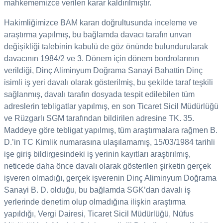
mahkememizce verilen karar kaldırılmıştır.
Hakimliğimizce BAM kararı doğrultusunda inceleme ve
araştırma yapılmış, bu bağlamda davacı tarafın unvan
değişikliği talebinin kabulü de göz önünde bulundurularak
davacının 1984/2 ve 3. Dönem için dönem bordrolarının
verildiği, Dinç Aliminyum Doğrama Sanayi Bahattin Dinç
isimli iş yeri davalı olarak gösterilmiş, bu şekilde taraf teşkili
sağlanmış, davalı tarafın dosyada tespit edilebilen tüm
adreslerin tebligatlar yapılmış, en son Ticaret Sicil Müdürlüğü
ve Rüzgarlı SGM tarafından bildirilen adresine TK. 35.
Maddeye göre tebligat yapılmış, tüm araştırmalara rağmen B.
D.’in TC Kimlik numarasına ulaşılamamış, 15/03/1984 tarihli
işe giriş bildirgesindeki iş yerinin kayıtları araştırılmış,
neticede daha önce davalı olarak gösterilen şirketin gerçek
işveren olmadığı, gerçek işverenin Dinç Aliminyum Doğrama
Sanayi B. D. olduğu, bu bağlamda SGK’dan davalı iş
yerlerinde denetim olup olmadığına ilişkin araştırma
yapıldığı, Vergi Dairesi, Ticaret Sicil Müdürlüğü, Nüfus